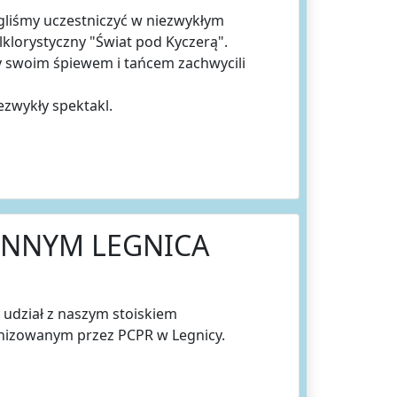
gliśmy uczestniczyć w niezwykłym
klorystyczny "Świat pod Kyczerą".
y swoim śpiewem i tańcem zachwycili
ezwykły spektakl.
INNYM LEGNICA
 udział z naszym stoiskiem
nizowanym przez PCPR w Legnicy.