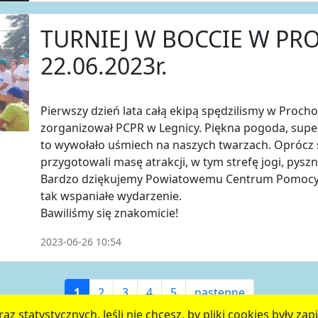
TURNIEJ W BOCCIE W P
22.06.2023r.
Pierwszy dzień lata całą ekipą spędzilismy w Procho
zorganizował PCPR w Legnicy. Piękna pogoda, super
to wywołało uśmiech na naszych twarzach. Oprócz
przygotowali masę atrakcji, w tym strefę jogi, pyszn
Bardzo dziękujemy Powiatowemu Centrum Pomocy R
tak wspaniałe wydarzenie.
Bawiliśmy się znakomicie!
2023-06-26 10:54
1
2
3
4
5
następne
az statystycznych. Jeśli nie chcesz, by pliki cookies były 