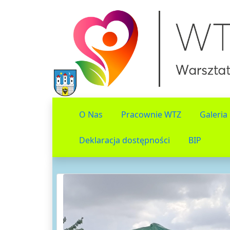
O Nas
Pracownie WTZ
Galeria
Deklaracja dostępności
BIP