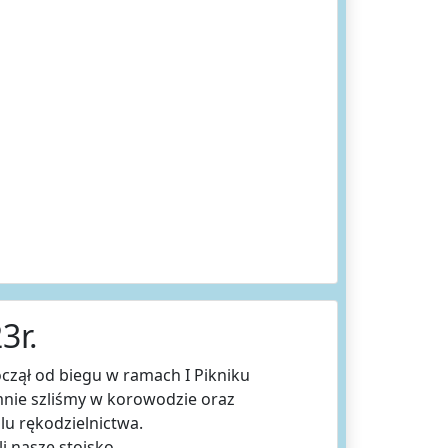
3r.
zął od biegu w ramach I Pikniku
nie szliśmy w korowodzie oraz
u rękodzielnictwa.
i nasze stoisko.