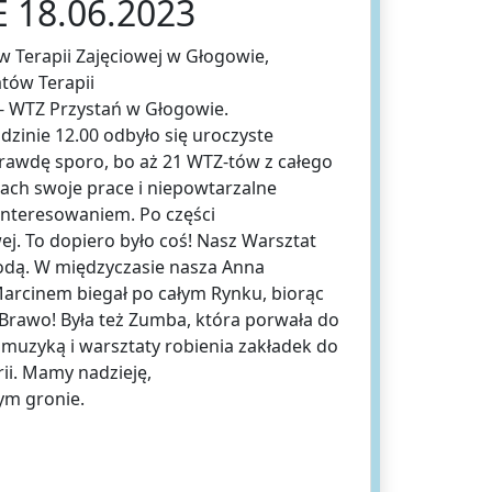
 18.06.2023
w Terapii Zajęciowej w Głogowie,
tów Terapii
 - WTZ Przystań w Głogowie.
odzinie 12.00 odbyło się uroczyste
prawdę sporo, bo aż 21 WTZ-tów z całego
ch swoje prace i niepowtarzalne
ainteresowaniem. Po części
ej. To dopiero było coś! Nasz Warsztat
odą. W międzyczasie nasza Anna
arcinem biegał po całym Rynku, biorąc
 Brawo! Była też Zumba, która porwała do
muzyką i warsztaty robienia zakładek do
rii. Mamy nadzieję,
ym gronie.