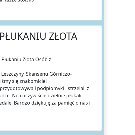
PŁUKANIU ZŁOTA
w Płukaniu Złota Osób z
o Leszczyny, Skansenu Górniczo-
iśmy się znakomicie!
rzygotowywali podpłomyki i strzelali z
dce. No i oczywiście dzielnie płukali
edale. Bardzo dziękuję za pamięć o nas i