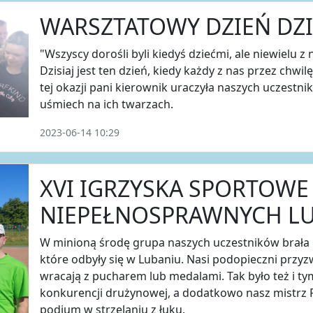
WARSZTATOWY DZIEŃ DZIE
"Wszyscy dorośli byli kiedyś dziećmi, ale niewielu z
Dzisiaj jest ten dzień, kiedy każdy z nas przez chwil
tej okazji pani kierownik uraczyła naszych uczest
uśmiech na ich twarzach.
2023-06-14 10:29
XVI IGRZYSKA SPORTOWE
NIEPEŁNOSPRAWNYCH LUB
W minioną środę grupa naszych uczestników brała 
które odbyły się w Lubaniu. Nasi podopieczni przyzw
wracają z pucharem lub medalami. Tak było też i ty
konkurencji drużynowej, a dodatkowo nasz mistrz R
podium w strzelaniu z łuku.