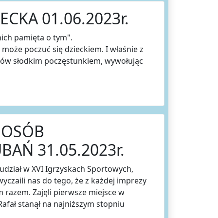
CKA 01.06.2023r.
 nich pamięta o tym".
ę może poczuć się dzieckiem. I właśnie z
ników słodkim poczęstunkiem, wywołując
 OSÓB
AŃ 31.05.2023r.
udział w XVI Igrzyskach Sportowych,
yczaili nas do tego, że z każdej imprezy
m razem. Zajęli pierwsze miejsce w
afał stanął na najniższym stopniu