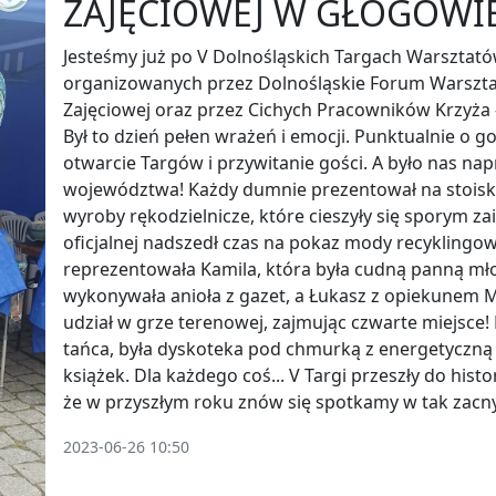
ZAJĘCIOWEJ W GŁOGOWIE
Jesteśmy już po V Dolnośląskich Targach Warsztató
organizowanych przez Dolnośląskie Forum Warszta
Zajęciowej oraz przez Cichych Pracowników Krzyża
Był to dzień pełen wrażeń i emocji. Punktualnie o g
otwarcie Targów i przywitanie gości. A było nas na
województwa! Każdy dumnie prezentował na stoiska
wyroby rękodzielnicze, które cieszyły się sporym z
oficjalnej nadszedł czas na pokaz mody recyklingow
reprezentowała Kamila, która była cudną panną mł
wykonywała anioła z gazet, a Łukasz z opiekunem M
udział w grze terenowej, zajmując czwarte miejsce!
tańca, była dyskoteka pod chmurką z energetyczną 
książek. Dla każdego coś... V Targi przeszły do histo
że w przyszłym roku znów się spotkamy w tak zacn
2023-06-26 10:50