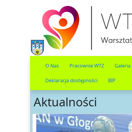
O Nas
Pracownie WTZ
Galeria
Deklaracja dostępności
BIP
Aktualności