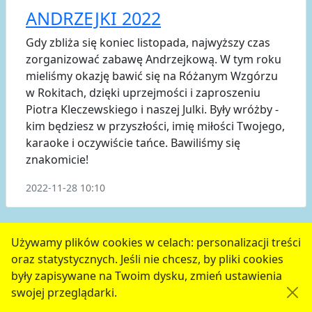
ANDRZEJKI 2022
Gdy zbliża się koniec listopada, najwyższy czas
zorganizować zabawę Andrzejkową. W tym roku
mieliśmy okazję bawić się na Różanym Wzgórzu
w Rokitach, dzięki uprzejmości i zaproszeniu
Piotra Kleczewskiego i naszej Julki. Były wróżby -
kim będziesz w przyszłości, imię miłości Twojego,
karaoke i oczywiście tańce. Bawiliśmy się
znakomicie!
2022-11-28 10:10
poprzednie
3
4
5
6
7
następne
Używamy plików cookies w celach: personalizacji treści
oraz statystycznych. Jeśli nie chcesz, by pliki cookies
serwis jest częścią portalu miejskiego
www.chojnow.eu
były zapisywane na Twoim dysku, zmień ustawienia
przygotowanego przez
MEDIART
(w
CMS
) © przy
swojej przeglądarki.
współudziale
Urzędu Miejskiego w Chojnowie