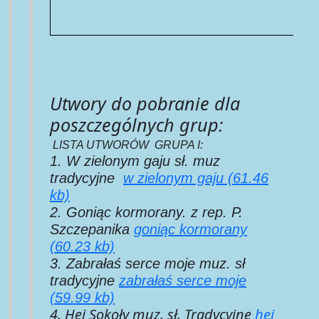
Utwory do pobranie dla
poszczególnych grup:
LISTA UTWORÓW GRUPA I:
1. W zielonym gaju sł. muz
tradycyjne
w zielonym gaju (61.46
kb)
2. Goniąc kormorany. z rep. P.
Szczepanika
goniąc kormorany
(60.23 kb)
3. Zabrałaś serce moje muz. sł
tradycyjne
zabrałaś serce moje
(59.99 kb)
4. Hej Sokoły muz. sł. Tradycyjne
hej