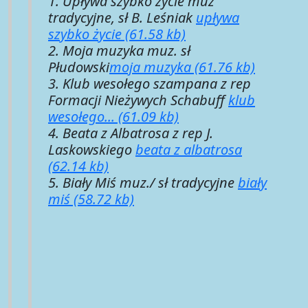
1. Upływa szybko życie muz
tradycyjne, sł B. Leśniak
upływa
szybko życie (61.58 kb)
2. Moja muzyka muz. sł
Płudowski
moja muzyka (61.76 kb)
3. Klub wesołego szampana z rep
Formacji Nieżywych Schabuff
klub
wesołego... (61.09 kb)
4. Beata z Albatrosa z rep J.
Laskowskiego
beata z albatrosa
(62.14 kb)
5. Biały Miś muz./ sł tradycyjne
biały
miś (58.72 kb)