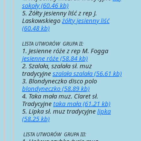
sokoły (60.46 kb)
5. Żółty jesienny liść z rep J.
Laskowskiego
żółty jesienny liść
(60.48 kb)
LISTA UTWORÓW GRUPA II:
1. Jesienne róże z rep M. Fogga
jesienne róże (58.84 kb)
2. Szalała, szalała sł. muz
tradycyjne
szalała szalała (56.61 kb)
3. Blondyneczko disco polo
blondyneczko (58.89 kb)
4. Taka mała muz. Claret sł.
Tradycyjne
taka mała (61.21 kb)
5. Lipka sł. muz tradycyjne
lipka
(58.25 kb)
LISTA UTWORÓW GRUPA III: