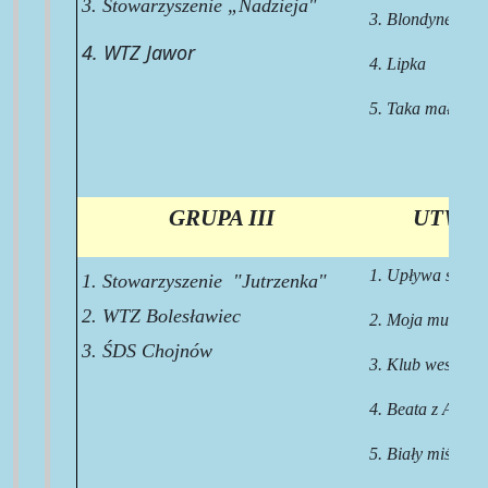
3. Stowarzyszenie „Nadzieja"
3. Blondyneczko
4. WTZ Jawor
4. Lipka
5. Taka mała
GRUPA III
UTWOR
1. Upływa szybko
1. Stowarzyszenie "Jutrzenka"
2. WTZ Bolesławiec
2. Moja muzyka
3. ŚDS Chojnów
3. Klub wesoleg
4. Beata z Albatr
5. Biały miś