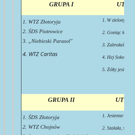
GRUPA I
UTWO
1. W zielonym ga
1. WTZ Złotoryja
2. ŚDS Piotrowice
2. Goniąc kormo
3. „Niebieski Parasol"
3. Zabrałaś serc
4. WTZ Caritas
4. Hej Sokoły
5. Żółty jesienny 
GRUPA II
UTWOR
1. Jesienne róże
1. ŚDS Złotoryja
2. WTZ Chojnów
2. Szalała, szalał